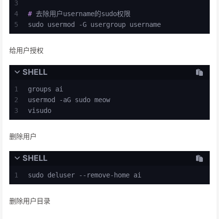
3
4
# 
去除用户username的sudo权限
5
sudo usermod -G usergroup username
给用户授权
SHELL
1
groups ai
2
usermod -aG sudo meow
3
visudo
删除用户
SHELL
1
sudo deluser --remove-home ai
删除用户目录