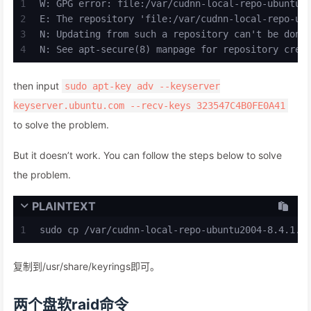
1
W: GPG error: file:/var/cudnn-local-repo-ubuntu2
2
E: The repository 'file:/var/cudnn-local-repo-ub
3
N: Updating from such a repository can't be done
4
N: See apt-secure(8) manpage for repository crea
then input
sudo apt-key adv --keyserver
keyserver.ubuntu.com --recv-keys 323547C4B0FE0A41
to solve the problem.
But it doesn’t work. You can follow the steps below to solve
the problem.
PLAINTEXT
1
sudo cp /var/cudnn-local-repo-ubuntu2004-8.4.1.5
复制到/usr/share/keyrings即可。
两个盘软raid命令