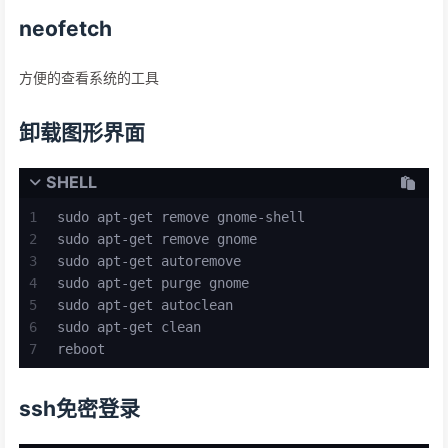
neofetch
方便的查看系统的工具
卸载图形界面
SHELL
1
sudo apt-get remove gnome-shell
2
sudo apt-get remove gnome 
3
sudo apt-get autoremove
4
sudo apt-get purge gnome
5
sudo apt-get autoclean
6
sudo apt-get clean
7
reboot
ssh免密登录