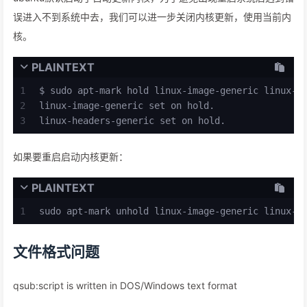
误进入不到系统中去，我们可以进一步关闭内核更新，使用当前内
核。
PLAINTEXT
1
$ sudo apt-mark hold linux-image-generic linux-h
2
linux-image-generic set on hold.
3
linux-headers-generic set on hold.
如果要重启启动内核更新：
PLAINTEXT
1
sudo apt-mark unhold linux-image-generic linux-h
文件格式问题
qsub:script is written in DOS/Windows text format