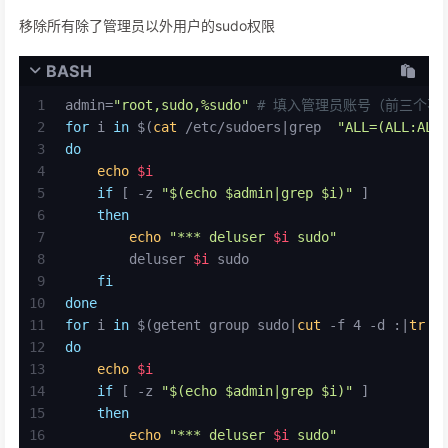
移除所有除了管理员以外用户的sudo权限
BASH
1
admin=
"root,sudo,%sudo"
# 填入管理员账号（前三个不
2
for
 i 
in
 $(
cat
 /etc/sudoers|grep  
"ALL=(ALL:ALL
3
do
4
echo
$i
5
if
 [ -z 
"
$(echo $admin|grep $i)
"
 ]
6
then
7
echo
"*** deluser 
$i
 sudo"
8
        deluser 
$i
 sudo
9
fi
10
done
11
for
 i 
in
 $(getent group sudo|
cut
 -f 4 -d :|
tr
 -
12
do
13
echo
$i
14
if
 [ -z 
"
$(echo $admin|grep $i)
"
 ]
15
then
16
echo
"*** deluser 
$i
 sudo"