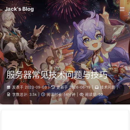
Jack's Blog
服务器常见技术问题与技巧
发表于
2023-09-03
|
更新于
2026-06-19
|
技术问题
|
字数总计:
3.5k
|
阅读时长:
14分钟
|
阅读量:
50