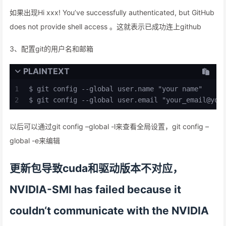
如果出现Hi xxx! You’ve successfully authenticated, but GitHub
does not provide shell access 。这就表示已成功连上github
3、配置git的用户名和邮箱
PLAINTEXT
1
$ git config --global user.name "your name"
2
$ git config --global user.email "
your_email@you
以后可以通过git config –global -l来查看全局设置，git config –
global -e来编辑
更新包导致cuda和驱动版本不对应，
NVIDIA-SMI has failed because it
couldn‘t communicate with the NVIDIA