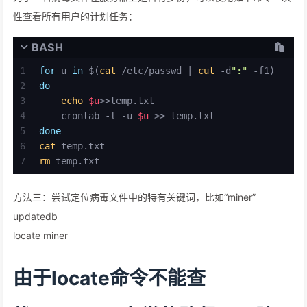
性查看所有用户的计划任务：
BASH
1
for
 u 
in
 $(
cat
 /etc/passwd | 
cut
 -d
":"
 -f1)
2
do
3
echo
$u
>>temp.txt
4
    crontab -l -u 
$u
 >> temp.txt
5
done
6
cat
 temp.txt
7
rm
 temp.txt
方法三：尝试定位病毒文件中的特有关键词，比如“miner”
updatedb
locate miner
由于locate命令不能查