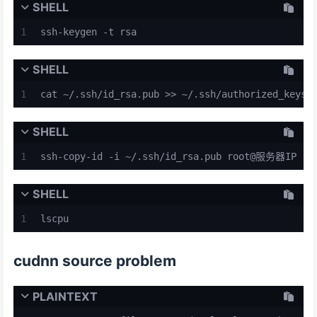
SHELL
1
ssh-keygen -t rsa
SHELL
1
cat ~/.ssh/id_rsa.pub >> ~/.ssh/authorized_keys
SHELL
1
ssh-copy-id -i ~/.ssh/id_rsa.pub root@服务器IP
SHELL
1
lscpu
cudnn source problem
PLAINTEXT