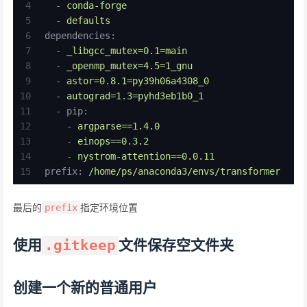
4
-
conda-forge
5
-
defaults
6
dependencies:
7
-
_libgcc_mutex=0.1=main
8
-
_openmp_mutex=4.5=1_gnu
9
-
astor=0.8.1=py39h06a4308_0
10
-
autograd=1.3=pyhd3eb1b0_1
11
-
pip:
12
-
argparse==1.4.0
13
-
einops==0.3.2
14
-
nystrom-attention==0.0.11
15
prefix:
/home/ps/anaconda3/envs/transformer
最后的
指定环境位置
prefix
使用
文件保存空文件夹
.gitkeep
创建一个新的普通用户