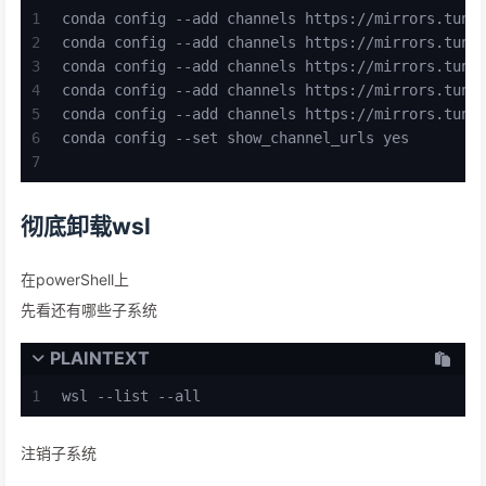
1
conda config --add channels https://mirrors.tuna
2
conda config --add channels https://mirrors.tuna
3
conda config --add channels https://mirrors.tuna
4
conda config --add channels https://mirrors.tuna
5
conda config --add channels https://mirrors.tuna
6
conda config --set show_channel_urls yes
7
彻底卸载wsl
在powerShell上
先看还有哪些子系统
PLAINTEXT
1
wsl --list --all
注销子系统