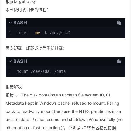
报错target busy
杀死使用该目录的进程：
BASH
1
fuser  -
mv
 -k /dev/sda2
再次卸载，卸载成功后重新挂载：
BASH
1
mount /dev/sda2 /data
报错解决：
报错1：“The disk contains an unclean file system (0, 0).
Metadata kept in Windows cache, refused to mount. Falling
back to read-only mount because the NTFS partition is in an
unsafe state. Please resume and shutdown Windows fully (no
hibernation or fast restarting.)”。说明是NTFS分区格式错误