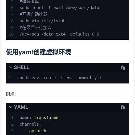
5
#
挂载硬盘
6
sudo mount -t ext4 /dev/sda /data
7
#
开机自动挂载
8
sudo vim /etc/fstab
9
#
在最后一行加入
10
/dev/sda /data ext4  defaults 0 0
使用yaml创建虚拟环境
SHELL
1
conda env create -f environment.yml
例如：
YAML
1
name:
transformer
2
channels:
3
-
pytorch