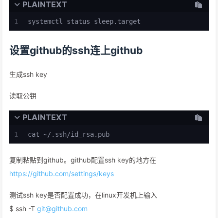
PLAINTEXT
1
systemctl status sleep.target
设置github的ssh连上github
生成ssh key
读取公钥
PLAINTEXT
1
cat ~/.ssh/id_rsa.pub
复制粘贴到github。github配置ssh key的地方在
https://github.com/settings/keys
测试ssh key是否配置成功，在linux开发机上输入
$ ssh -T
git@github.com