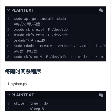
PLAINTEXT
1
sudo apt-get install mdadm
2
#格式化两块硬盘
3
#sudo mkfs.ext4 -F /dev/sdb
4
#sudo mkfs.ext4 -F /dev/sdc
5
#mdadm管理 raid0
6
sudo mdadm --create --verbose /dev/md0 --level=0
7
#格式化并挂载
8
sudo mkfs.ext4 -F /dev/md0 sudo mkdir -p /home/m
每隔时间杀程序
kill_python.py
PLAINTEXT
1
while [ true ];do
2
	sleep 5