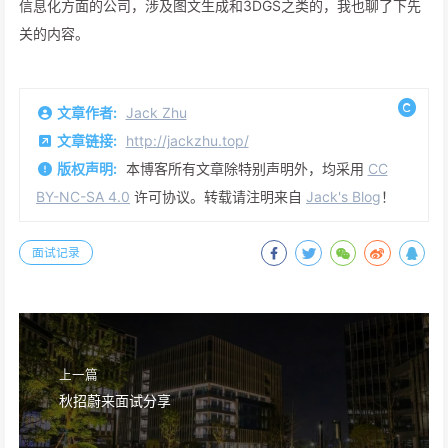
信息化方面的公司，涉及图文生成和3DGS之类的，我也聊了下先
关的内容。
文章作者:
Jack Zhu
文章链接:
http://jackzhu.top/
版权声明:
本博客所有文章除特别声明外，均采用
CC
BY-NC-SA 4.0
许可协议。转载请注明来自
Jack's Blog
！
面试记录
上一篇
秋招蔚来面试分享