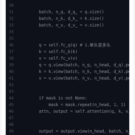
30
31
        batch, n_q, d_q_ = q.size()
32
        batch, n_k, d_k_ = k.size()
33
        batch, n_v, d_v_ = v.size()
34
35
36
        q = self.fc_q(q) # 1.单头变多头
37
        k = self.fc_k(k)
38
        v = self.fc_v(v)
39
        q = q.view(batch, n_q, n_head, d_q).per
40
        k = k.view(batch, n_k, n_head, d_k).per
41
        v = v.view(batch, n_v, n_head, d_v).per
42
43
44
        if mask is not None:
45
            mask = mask.repeat(n_head, 1, 1)
46
        attn, output = self.attention(q, k,
47
48
49
        output = output.view(n_head, batch, n_q