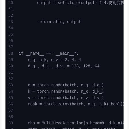
50
        output = self.fc_o(output) # 4.仿射
51
52
53
        return attn, output
54
55
56
57
58
if __name__ == "__main__":
59
    n_q, n_k, n_v = 2, 4, 4
60
    d_q_, d_k_, d_v_ = 128, 128, 64
61
62
63
    q = torch.randn(batch, n_q, d_q_)
64
    k = torch.randn(batch, n_k, d_k_)
65
    v = torch.randn(batch, n_v, d_v_)    
66
    mask = torch.zeros(batch, n_q, n_k).bool()
67
68
69
    mha = MultiHeadAttention(n_head=8, d_k_=128