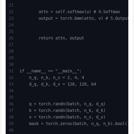
21
22
        attn = self.softmax(u) # 4.Softmax
23
        output = torch.bmm(attn, v) # 5.Output
24
25
26
        return attn, output
27
28
29
30
31
if __name__ == "__main__":
32
    n_q, n_k, n_v = 2, 4, 4
33
    d_q, d_k, d_v = 128, 128, 64
34
35
36
    q = torch.randn(batch, n_q, d_q)
37
    k = torch.randn(batch, n_k, d_k)
38
    v = torch.randn(batch, n_v, d_v)
39
    mask = torch.zeros(batch, n_q, n_k).bool()
40