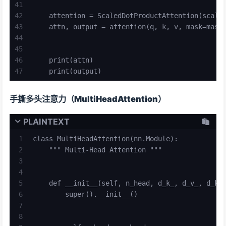
41
42
    attention = ScaledDotProductAttention(scale
43
    attn, output = attention(q, k, v, mask=mask
44
45
46
    print(attn)
47
    print(output)
手撕多头注意力（MultiHeadAttention）
PLAINTEXT
1
class MultiHeadAttention(nn.Module):
2
    """ Multi-Head Attention """
3
4
5
    def __init__(self, n_head, d_k_, d_v_, d_k,
6
        super().__init__()
7
8