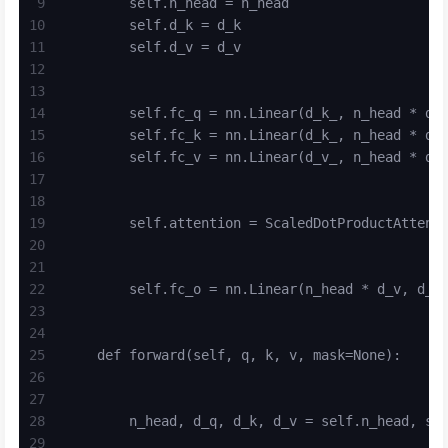
9
        self.n_head = n_head
10
        self.d_k = d_k
11
        self.d_v = d_v
12
13
14
        self.fc_q = nn.Linear(d_k_, n_head * d_
15
        self.fc_k = nn.Linear(d_k_, n_head * d_
16
        self.fc_v = nn.Linear(d_v_, n_head * d_
17
18
19
        self.attention = ScaledDotProductAttent
20
21
22
        self.fc_o = nn.Linear(n_head * d_v, d_o
23
24
25
    def forward(self, q, k, v, mask=None):
26
27
28
        n_head, d_q, d_k, d_v = self.n_head, se
29