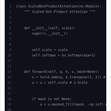
1
class ScaledDotProductAttention(nn.Module):
2
    """ Scaled Dot-Product Attention """
3
4
5
    def __init__(self, scale):
6
        super().__init__()
7
8
9
        self.scale = scale
10
        self.softmax = nn.Softmax(dim=2)
11
12
13
    def forward(self, q, k, v, mask=None):
14
        u = torch.bmm(q, k.transpose(1, 2)) # 1
15
        u = u / self.scale # 2.Scale
16
17
18
        if mask is not None:
19
            u = u.masked_fill(mask, -np.inf) # 
20