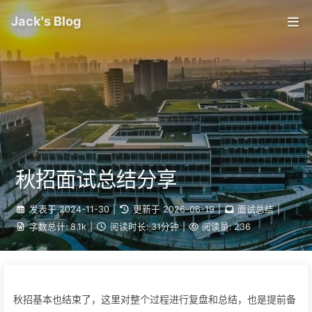
Jack's Blog
秋招面试总结分享
发表于
2024-11-30
|
更新于
2026-06-19
|
面试总结
|
字数总计:
8.1k
|
阅读时长:
31分钟
|
阅读量:
236
秋招基本也结束了，这里对整个过程进行复盘和总结，也是提前备