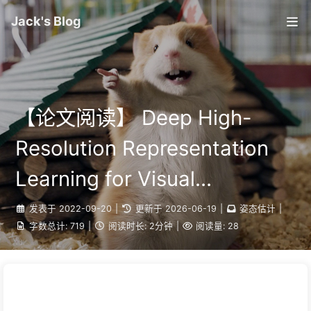
Jack's Blog
【论文阅读】 Deep High-
Resolution Representation
Learning for Visual
Recognition
发表于
2022-09-20
|
更新于
2026-06-19
|
姿态估计
|
字数总计:
719
|
阅读时长:
2分钟
|
阅读量:
28