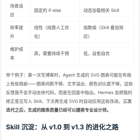
场景适
固定的 if-else
动态加载相关 Skill
应
效率提
线性（纯靠人工优
指数级（Skill 叠加效
升
化）
应）
维护成
高，需要持续干预
低，自愈自优
本
举个例子：第一次写博客时，Agent 生成的 SVG 图表可能在布局
上有些瑕疵——图表间距不够、文字溢出、颜色对比度不够。这些
反馈我不会手动去修代码，而是在回复中指出。Hermes 会把我的
修正意见写入 Skill，下次再生成 SVG 时自动应用这些改进。
三次
迭代之后，生成的图表质量已经可以媲美专业设计师。
Skill 沉淀：从 v1.0 到 v1.3 的进化之路