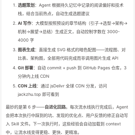
选题策划
：Agent 根据持久记忆中记录的阅读偏好和技术
栈，结合当前热点，自动生成选题建议
AI 写作
：大模型按照预设的章节结构（引子→选型→架构→
机制→展望→总结）生成正文，自动控制字数在 3000-
4000 字
图表生成
：直接生成 SVG 格式的暗色配图——流程图、对
比表、架构图，全部用代码完成而非调用图片生成 API
Git 部署
：自动 commit + push 到 GitHub Pages 仓库，3
分钟内上线 CDN
CDN 上线
：通过 jsDelivr 全球 CDN 分发，访问
jackzhu.top 即可看到
最妙的是第 6 步——
自进化回路
。每次流水线执行完成后，Agent
会把本次执行中踩到的坑、发现的优化点、用户反馈的修正自动写
入 Skill 文件。下一次执行时，这些经验会自动加载到 context
中，让流水线变得更稳、更快、更精准。