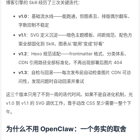
博客引擎的 Skill 经历了三次关键迭代：
v1.0
：基础流水线——能跑通，但图表丑、排版偶尔翻车、
字数控制不稳定
v1.1
：SVG 定义沉淀——暗色主题模板、间距规范、配色方
案全部固化到 Skill，图表从”能用”变成”好看”
v1.2
：Hexo 规范适配——frontmatter 格式、分类体系、
CDN 引用路径全部标准化，不再出现部署后图片 404
v1.3
：自检与回滚——每次发布前自动检查图片 CDN 可访
问性，发现问题时自动回滚并重试
这三个版本只用了不到一周的迭代时间。如果不是自进化机制，光
v1.0 到 v1.1 的 SVG 调优工作，靠手动改 CSS 至少需要一整个下
午。
为什么不用 OpenClaw：一个务实的取舍