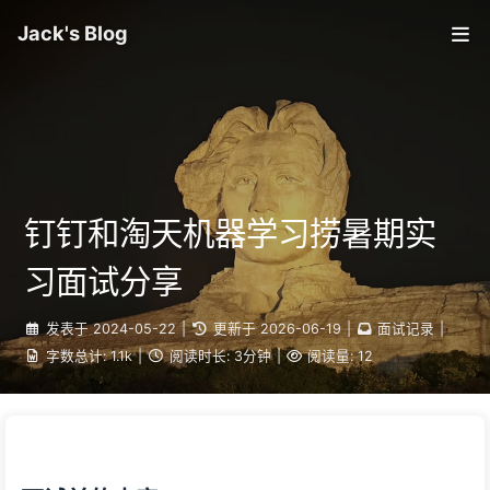
Jack's Blog
钉钉和淘天机器学习捞暑期实
习面试分享
发表于
2024-05-22
|
更新于
2026-06-19
|
面试记录
|
字数总计:
1.1k
|
阅读时长:
3分钟
|
阅读量:
12