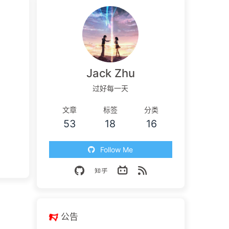
Jack Zhu
过好每一天
文章
标签
分类
53
18
16
Follow Me
公告