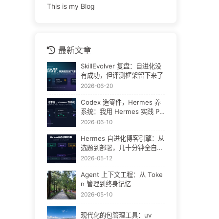
This is my Blog
最新文章
SkillEvolver 复盘：自进化没
有成功，但评测框架留下来了
2026-06-20
Codex 造零件，Hermes 养
系统：我用 Hermes 实践 Pa
ssiveAgent 的过程
2026-06-10
Hermes 自进化博客引擎：从
选题到部署，几十分钟全自动
闭环
2026-05-12
Agent 上下文工程：从 Toke
n 管理到终身记忆
2026-05-10
现代化的包管理工具：uv